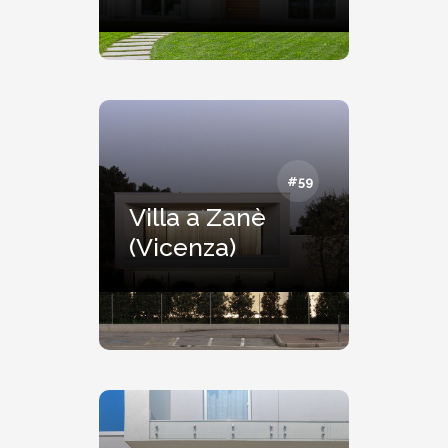
#59
Villa a Zanè
(Vicenza)